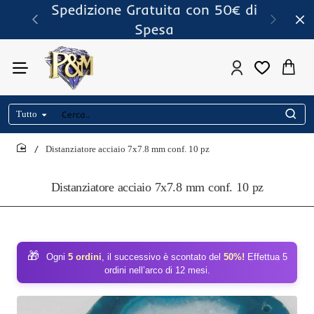
Spedizione Gratuita con 50€ di
Spesa
Tutto
Cerca..
Distanziatore acciaio 7x7.8 mm conf. 10 pz
home
Distanziatore acciaio 7x7.8 mm conf. 10 pz
🎁
Ogni
5 ordini
, il successivo è scontato del
50%!
Effettua 5
ordini nell’arco di 12 mesi.