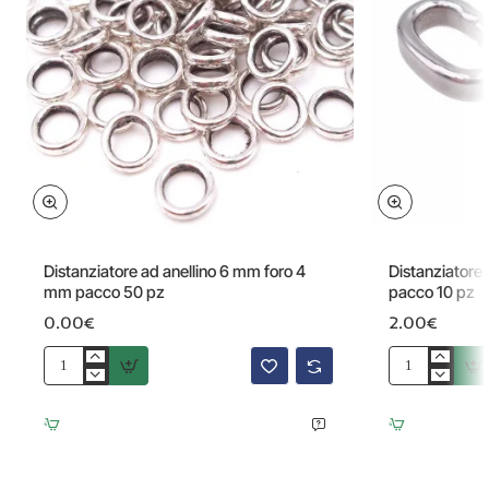
Omaggio
Distanziatore ad anellino 6 mm foro 4
Distanziatore 
mm pacco 50 pz
pacco 10 pz
0.00€
2.00€
Distanziatore
Distanziatore
ad
in
anellino
acciaio
6
11.5x7.4
mm
mm
foro
pacco