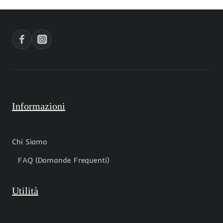
4
10
mm
pz
pacco
50
pz
Informazioni
Chi Siamo
FAQ (Domande Frequenti)
Utilità