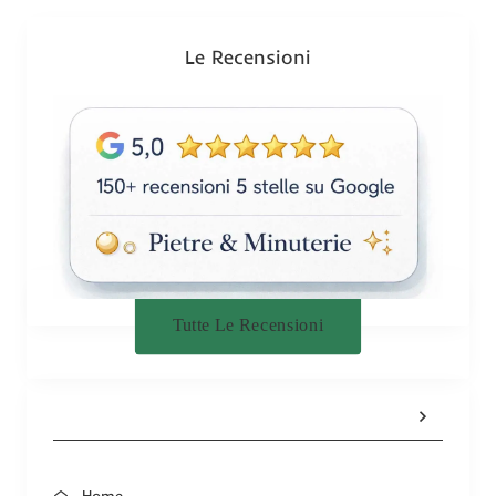
o
n
Le Recensioni
e
Tutte Le Recensioni