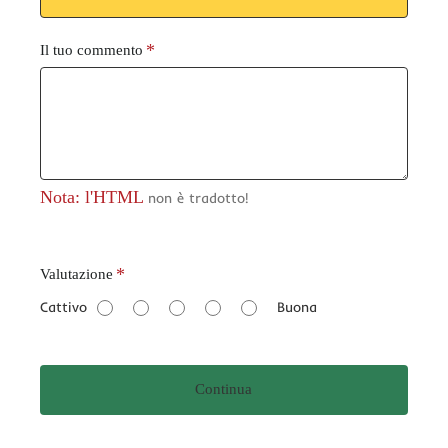
Il tuo commento
Nota: l'HTML
non è tradotto!
V
Valutazione
a
Cattivo
Buona
l
u
t
Continua
a
z
i