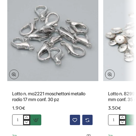
Lotto n. mo2221 moschettoni metallo
Lotto n. 8299
rodio 17 mm conf. 30 pz
mm conf. 35 
1.90€
3.50€
Lotto
Lotto
n.
n.
mo2221
8299934