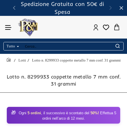
Spedizione Gratuita con 50€ di
Spesa
Tutto
Cerca..
Lotti
Lotto n. 8299933 coppette metallo 7 mm conf. 31 grammi
home
Lotto n. 8299933 coppette metallo 7 mm conf.
31 grammi
🎁
Ogni
5 ordini
, il successivo è scontato del
50%!
Effettua 5
ordini nell’arco di 12 mesi.