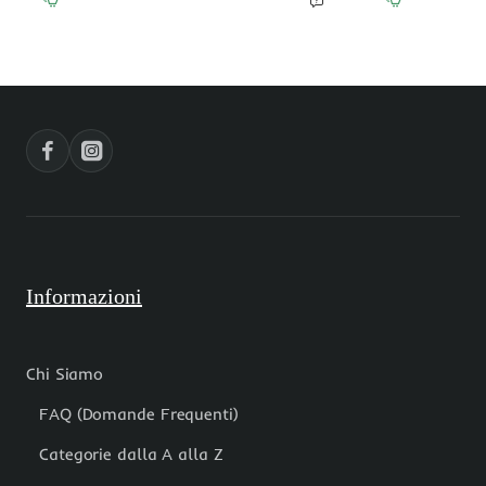
moschettoni
coppette
metallo
metallo
rodio
6
17
mm
mm
conf.
conf.
35
30
grammi
pz
Informazioni
Chi Siamo
FAQ (Domande Frequenti)
Categorie dalla A alla Z