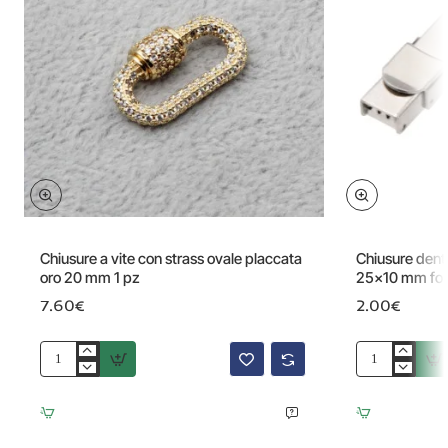
Chiusure a vite con strass ovale placcata
Chiusure dent
oro 20 mm 1 pz
25x10 mm for
7.60€
2.00€
Chiusure
Chiusure
a
dentata
vite
a
con
pressione
strass
acciaio