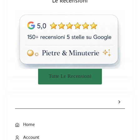
Le Recensioni
e
Tutte Le Recensioni
Home
Account