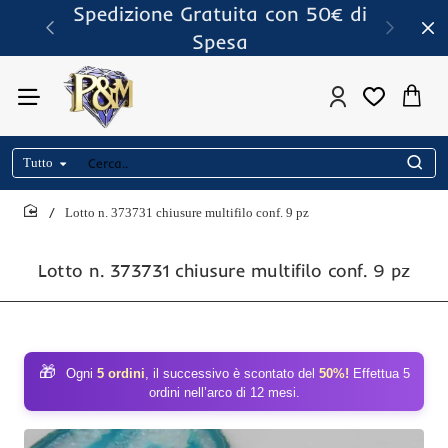
Spedizione a soli 5€
Tutto
Cerca..
Lotto n. 373731 chiusure multifilo conf. 9 pz
home
Lotto n. 373731 chiusure multifilo conf. 9 pz
🎁
Ogni
5 ordini
, il successivo è scontato del
50%!
Effettua 5
ordini nell’arco di 12 mesi.