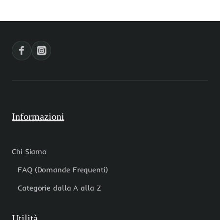
ovale
25x10
placcata
mm
oro
foro
20
6x4
mm
mm
1
conf.1
pz
pz
Informazioni
Chi Siamo
FAQ (Domande Frequenti)
Categorie dalla A alla Z
Utilità