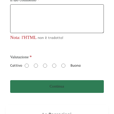
Nota: l'HTML
non è tradotto!
V
Valutazione
a
Cattivo
Buona
l
u
t
Continua
a
z
i
o
n