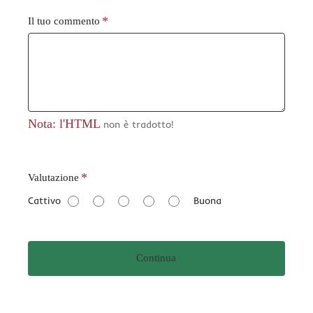
Il tuo commento
Nota: l'HTML
non è tradotto!
V
Valutazione
a
Cattivo
Buona
l
u
t
Continua
a
z
i