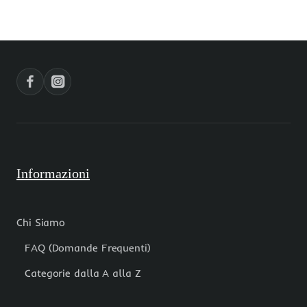
mm
mm
50
50
pz
pz
Informazioni
Chi Siamo
FAQ (Domande Frequenti)
Categorie dalla A alla Z