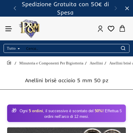
Spedizione Gratuita con 50€ di
Spesa
Tutto
Cerca..
Minuteria e Componenti Per Bigiotteria
Anellini
Anellini brisè
home
Anellini brisè acciaio 5 mm 50 pz
🎁
Ogni
5 ordini
, il successivo è scontato del
50%!
Effettua 5
ordini nell’arco di 12 mesi.