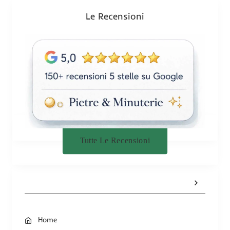
o
n
Le Recensioni
e
Tutte Le Recensioni
Home