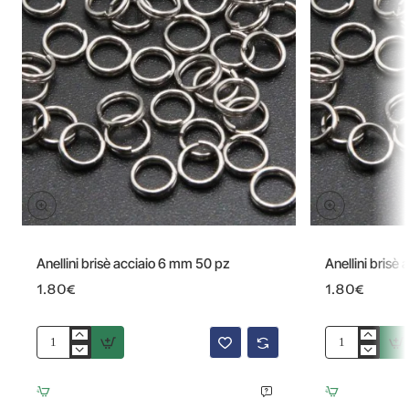
Anellini brisè acciaio 6 mm 50 pz
Anellini brisè
1.80€
1.80€
Anellini
Anellini
brisè
brisè
acciaio
acciaio
6
3.5