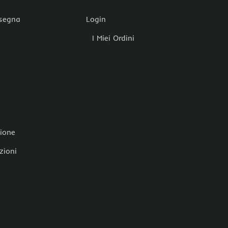
nsegna
Login
I Miei Ordini
zione
zioni