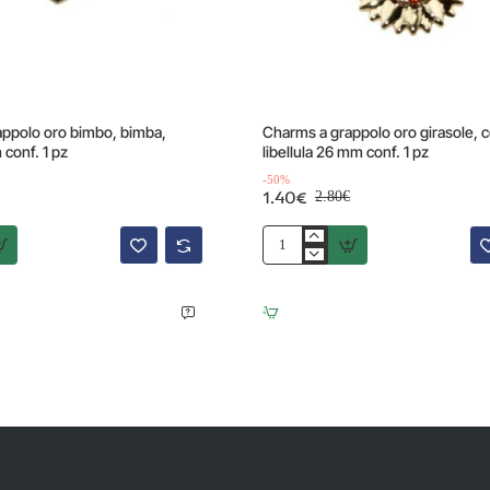
Offerta
-50%
ppolo oro bimbo, bimba,
Charms a grappolo oro girasole, c
conf. 1 pz
libellula 26 mm conf. 1 pz
-50%
1.40€
2.80€
Charms
a
grappolo
oro
girasole,
coccinella,
libellula
26
mm
conf.
1
pz