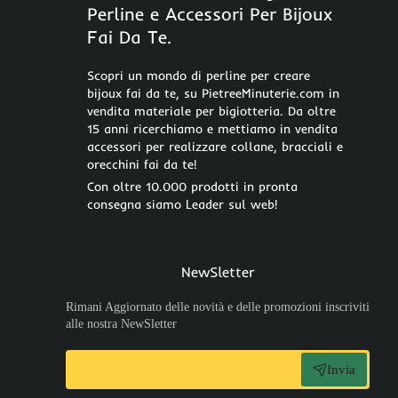
Perline e Accessori Per Bijoux
Fai Da Te.
Scopri un mondo di perline per creare
bijoux fai da te, su PietreeMinuterie.com in
vendita materiale per bigiotteria. Da oltre
15 anni ricerchiamo e mettiamo in vendita
accessori per realizzare collane, bracciali e
orecchini fai da te!
Con oltre 10.000 prodotti in pronta
consegna siamo Leader sul web!
NewSletter
Rimani Aggiornato delle novità e delle promozioni inscriviti
alle nostra NewSletter
Invia