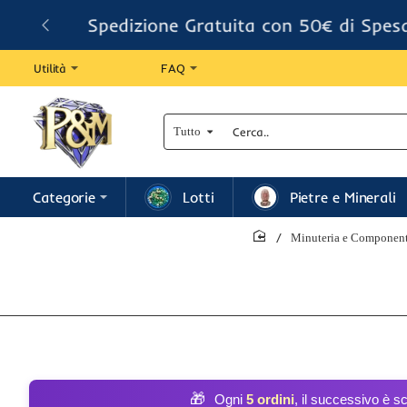
Spedizione Gratuita con 50€ di Spes
Utilità
FAQ
Tutto
Cerca..
Categorie
Lotti
Pietre e Minerali
Minuteria e Componenti
home
🎁
Ogni
5 ordini
, il successivo è s