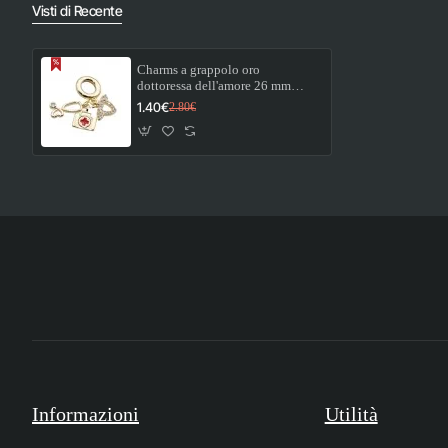
Visti di Recente
Charms a grappolo oro
dottoressa dell'amore 26 mm
conf. 1 pz
1.40€
2.80€
Informazioni
Utilità