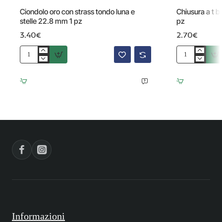
Ciondolo oro con strass tondo luna e
Chiusura a t 
stelle 22.8 mm 1 pz
pz
3.40€
2.70€
Ciondolo
Chiusura
oro
a
con
t
strass
bar
tondo
con
luna
strass
e
18x14
stelle
mm
22.8
1
mm
pz
1
pz
Informazioni