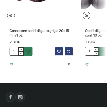
Connettore occhi di gatto grigio 20x15
Occhi di gatto
mm 1 pz
conf. 10 pz
2.90€
3.60€
Connettore
Occhi
occhi
di
di
gatto
gatto
nero
grigio
tondo
20x15
sfac.
mm
11.4
1
mm
pz
conf.
10
pz