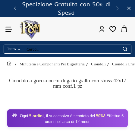
Spedizione Gratuita con 50€ di
Spesa
Tutto
Cerca..
Minuteria e Componenti Per Bigiotteria
Ciondoli
Ciondoli Crist
home
Ciondolo a goccia occhi di gatto giallo con strass 42x17
mm conf.1 pz
🎁
Ogni
5 ordini
, il successivo è scontato del
50%!
Effettua 5
ordini nell’arco di 12 mesi.