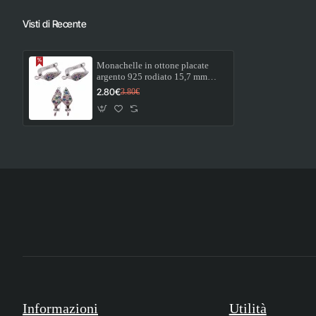
Visti di Recente
Monachelle in ottone placate
argento 925 rodiato 15,7 mm
pacco 2 pz
2.80€
3.80€
Informazioni
Utilità