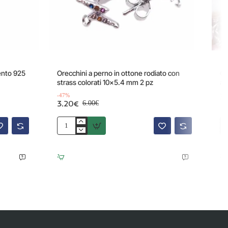
Offerta
-47%
ento 925
Orecchini a perno in ottone rodiato con
Ca
strass colorati 10x5.4 mm 2 pz
ag
3
-47%
3.20€
6.00€
Orecchini
Ca
a
ros
perno
ot
in
ro
ottone
pie
rodiato
du
con
ag
strass
di
colorati
fu
10x5.4
4
mm
m
2
50
pz
cm