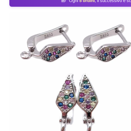
🎁
Ogni
5 ordini
, il successivo è s