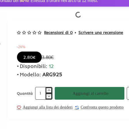
contato del
50%!
Effettua 5 ordini nell’arco di 12 mesi.
Recensioni di 0
•
Scrivere una recensione
-26%
3.80€
2.80€
Disponibili:
12
Modello:
ARG925
Aggiungi al carrello
Quantità
Aggiungi alla lista dei desideri
Confronta questo prodotto