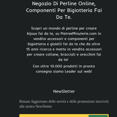
Negozio Di Perline Online,
Componenti Per Bigiotteria Fai
Da Te.
Scopri un mondo di perline per creare
bijoux fai da te, su PietreeMinuterie.com in
vendita accessori e componenti per
bigiotteria e gioielli fai da te che da oltre
15 anni ricerca e mette in vendita accessori
per creare collane, bracciali e orecchini fai
da te!
Con oltre 10.000 prodotti in pronta
consegna siamo Leader sul web!
NewSletter
Rimani Aggiornato delle novità e delle promozioni inscriviti
alle nostra NewSletter