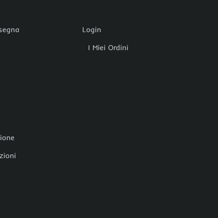
nsegna
Login
I Miei Ordini
zione
zioni