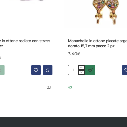
-24%
in ottone rodiato con strass
Monachelle in ottone placate arg
pz
dorato 15,7 mm pacco 2 pz
3.40€
€
Monachelle
in
ottone
placate
argento
925
dorato
15,7
mm
pacco
2
pz