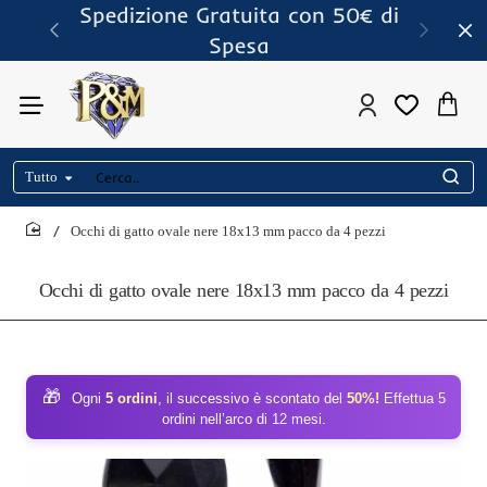
Spedizione Gratuita con 50€ di
Spesa
Tutto
Cerca..
Occhi di gatto ovale nere 18x13 mm pacco da 4 pezzi
home
Occhi di gatto ovale nere 18x13 mm pacco da 4 pezzi
🎁
Ogni
5 ordini
, il successivo è scontato del
50%!
Effettua 5
ordini nell’arco di 12 mesi.