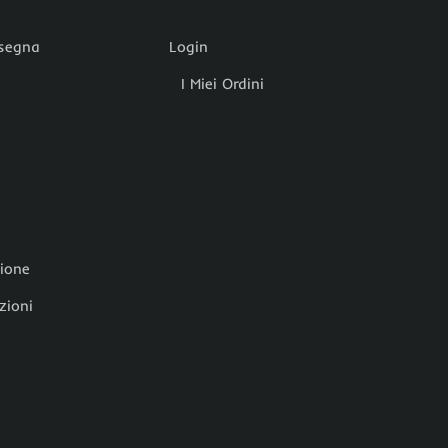
nsegna
Login
I Miei Ordini
zione
zioni