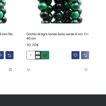
 8 mm filo
Occhio di tigre tondo liscio verde 6 mm filo
Oc
40 cm
40
10.70€
1
Occhio
Oc
di
di
tigre
tig
tondo
to
liscio
lis
verde
gia
6
8
mm
m
filo
fil
40
40
cm
cm