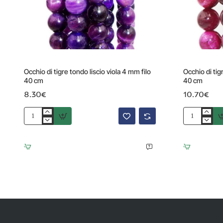
Occhio di tigre tondo liscio viola 4 mm filo
Occhio di tig
40 cm
40 cm
8.30€
10.70€
Occhio
Occhio
di
di
tigre
tigre
tondo
tondo
liscio
liscio
viola
rosa
4
6
mm
mm
filo
filo
40
40
cm
cm