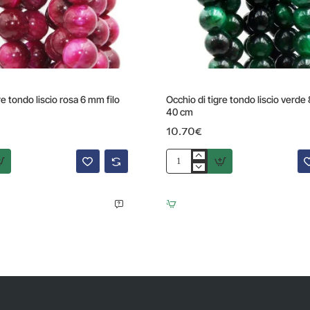
re tondo liscio rosa 6 mm filo
Occhio di tigre tondo liscio verde
40 cm
10.70€
Occhio
di
tigre
tondo
liscio
verde
8
mm
filo
40
cm