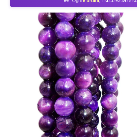
🎁
Ogni
5 ordini
, il successivo è s