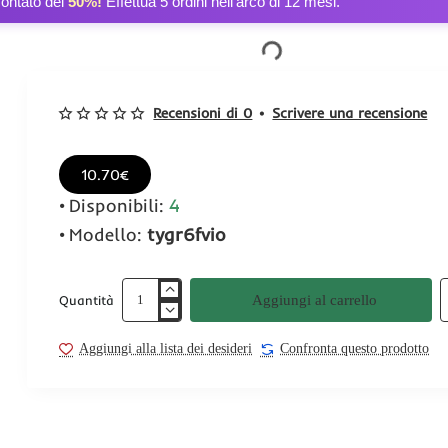
contato del
50%!
Effettua 5 ordini nell’arco di 12 mesi.
Recensioni di 0
•
Scrivere una recensione
10.70€
Disponibili:
4
Modello:
tygr6fvio
Aggiungi al carrello
Quantità
Aggiungi alla lista dei desideri
Confronta questo prodotto