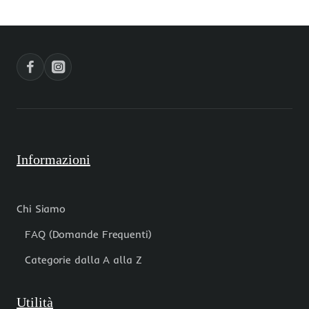
giallo
30x20
4
mm
mm
sfac.
filo
1
40
pz
cm
Informazioni
Chi Siamo
FAQ (Domande Frequenti)
Categorie dalla A alla Z
Utilità