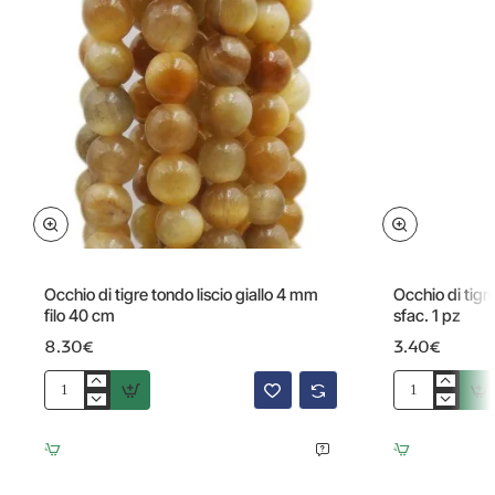
Occhio di tigre tondo liscio giallo 4 mm
Occhio di tig
filo 40 cm
sfac. 1 pz
8.30€
3.40€
Occhio
Occhio
di
di
tigre
tigre
tondo
pepita
liscio
piatta