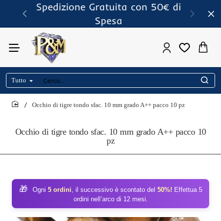
Spedizione Gratuita con 50€ di
Spesa
Tutto
Cerca..
Occhio di tigre tondo sfac. 10 mm grado A++ pacco 10 pz
home
Occhio di tigre tondo sfac. 10 mm grado A++ pacco 10
pz
🎁
Ogni
5 ordini
, il successivo è scontato del
50%!
Effettua 5
ordini nell’arco di 12 mesi.