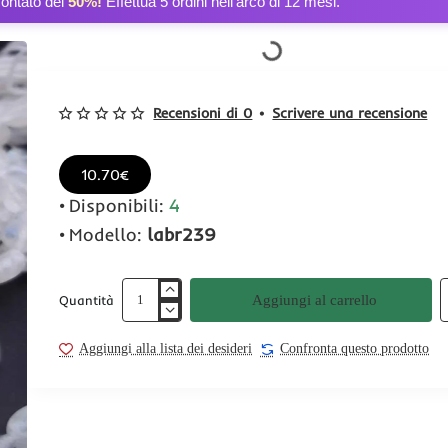
contato del
50%!
Effettua 5 ordini nell’arco di 12 mesi.
Recensioni di 0
•
Scrivere una recensione
10.70€
Disponibili:
4
Modello:
labr239
Aggiungi al carrello
Quantità
Aggiungi alla lista dei desideri
Confronta questo prodotto