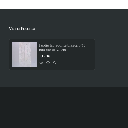
pz
cm
Visti di Recente
Pepite labradorite bianca 6/10
mm filo da 40 cm
10.70€