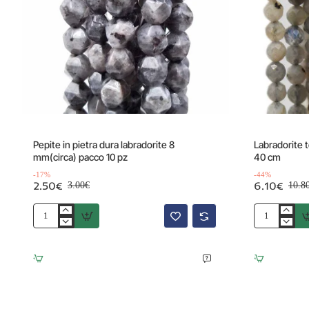
Offerta
Offerta
-17%
Pepite in pietra dura labradorite 8
Labradorite 
mm(circa) pacco 10 pz
40 cm
-17%
-44%
2.50€
6.10€
3.00€
10.8
Pepite
Labradorite
in
tonda
pietra
sfac.
dura
3
labradorite
mm
8
Grado
mm(circa)
A+
pacco
filo
10
40