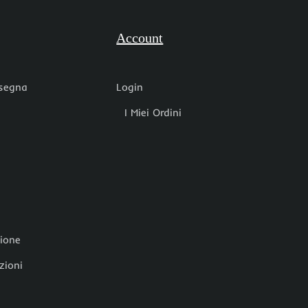
Account
nsegna
Login
I Miei Ordini
zione
zioni