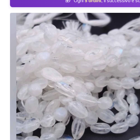
🎁
Ogni
5 ordini
, il successivo è s