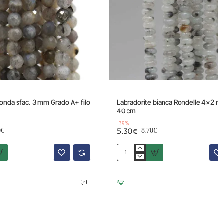
Offerta
-44%
tonda sfac. 3 mm Grado A+ filo
Labradorite bianca Rondelle 4x2 
40 cm
-39%
5.30€
0€
8.70€
Labradorite
bianca
Rondelle
4x2
mm
filo
40
cm