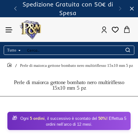
Spedizione Gratuita con 50€ di
Spesa
Tutto
Cerca..
Perle di maiorca gettone bombato nero multiriflesso 15x10 mm 5 pz
home
Perle di maiorca gettone bombato nero multiriflesso
15x10 mm 5 pz
🎁
Ogni
5 ordini
, il successivo è scontato del
50%!
Effettua 5
ordini nell’arco di 12 mesi.