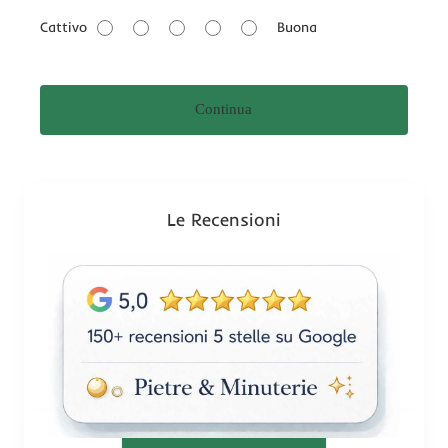
a
Cattivo
Buona
l
u
t
Continua
a
z
i
o
n
Le Recensioni
e