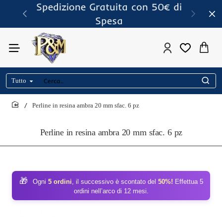
Spedizione Gratuita con 50€ di
Spesa
Tutto
Cerca..
Perline in resina ambra 20 mm sfac. 6 pz
home
Perline in resina ambra 20 mm sfac. 6 pz
🎁
Ogni
5 ordini
, il successivo è scontato del
50%!
Effettua 5
ordini nell’arco di 12 mesi.