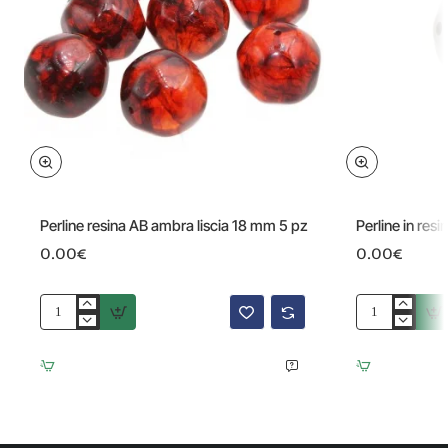
Omaggio
Omaggio
Perline resina AB ambra liscia 18 mm 5 pz
Perline in res
0.00€
0.00€
Perline
Perline
resina
in
AB
resina
ambra
grigie
liscia
20
18
mm
mm
sfac.