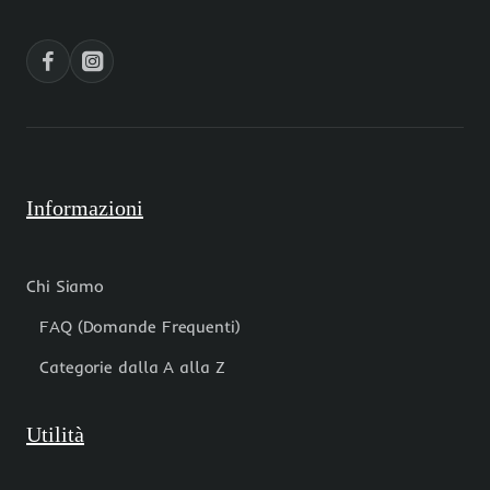
5
6
pz
pz
Informazioni
Chi Siamo
FAQ (Domande Frequenti)
Categorie dalla A alla Z
Utilità