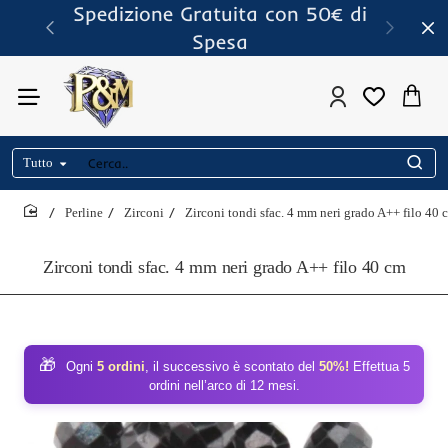
Spedizione Gratuita con 50€ di
Spesa
Tutto
Cerca..
Perline
Zirconi
Zirconi tondi sfac. 4 mm neri grado A++ filo 40 
home
Zirconi tondi sfac. 4 mm neri grado A++ filo 40 cm
🎁
Ogni
5 ordini
, il successivo è scontato del
50%!
Effettua 5
ordini nell’arco di 12 mesi.