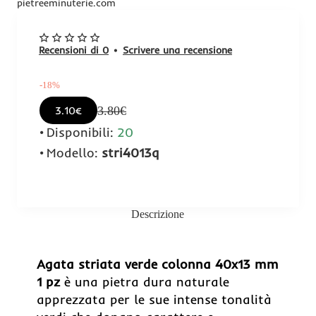
-18%
Recensioni di 0
•
Scrivere una recensione
-18%
3.80€
3.10€
Disponibili:
20
Modello:
stri4013q
Descrizione
Agata striata verde colonna 40x13 mm
1 pz
è una pietra dura naturale
apprezzata per le sue intense tonalità