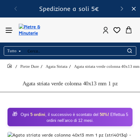
Spedizione a soli 5€
Tutto
Cerca..
Pietre Dure
Agata Striata
Agata striata verde colonna 40x13 mm
home
Agata striata verde colonna 40x13 mm 1 pz
🎁
Ogni
5 ordini
, il successivo è scontato del
50%!
Effettua 5
ordini nell’arco di 12 mesi.