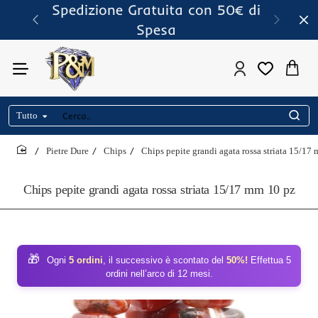
Spedizione Gratuita con 50€ di
Spesa
Tutto
Cerca..
Pietre Dure
Chips
Chips pepite grandi agata rossa striata 15/17
home
Chips pepite grandi agata rossa striata 15/17 mm 10 pz
🎁
Ogni
5 ordini
, il successivo è scontato del
50%!
Effettua 5
ordini nell’arco di 12 mesi.