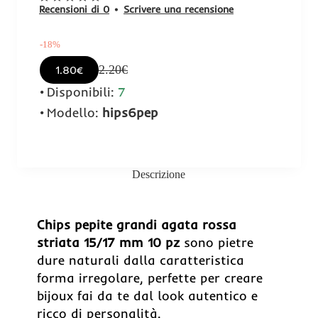
Recensioni di 0
•
Scrivere una recensione
-18%
2.20€
1.80€
Disponibili:
7
Modello:
hips6pep
Descrizione
-18%
Chips pepite grandi agata rossa
striata 15/17 mm 10 pz
sono pietre
dure naturali dalla caratteristica
forma irregolare, perfette per creare
bijoux fai da te dal look autentico e
ricco di personalità.