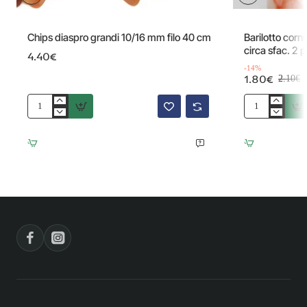
Offerta
Chips diaspro grandi 10/16 mm filo 40 cm
Barilotto corn
circa sfac. 2 
4.40€
-14%
1.80€
2.10€
Chips
Barilotto
diaspro
corniola
grandi
striata
10/16
rossa
mm
15x11
filo
mm
40
circa
cm
sfac.
2
pz