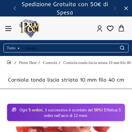
Spedizione Gratuita con 50€ di
Spesa
Tutto
Cerca..
Pietre Dure
Corniola
Corniola tonda liscia striata 10 mm filo 40
home
Corniola tonda liscia striata 10 mm filo 40 cm
🎁
Ogni
5 ordini
, il successivo è scontato del
50%!
Effettua 5
ordini nell’arco di 12 mesi.