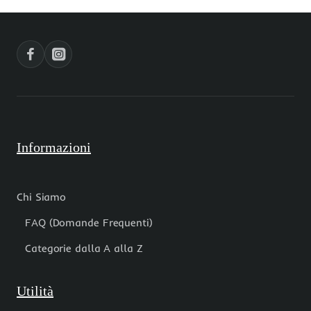
mm
pacco
1
10
pz
pz
Informazioni
Chi Siamo
FAQ (Domande Frequenti)
Categorie dalla A alla Z
Utilità