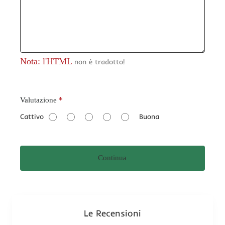
Nota: l'HTML
non è tradotto!
V
Valutazione
a
Cattivo
Buona
l
u
t
Continua
a
z
i
o
n
Le Recensioni
e