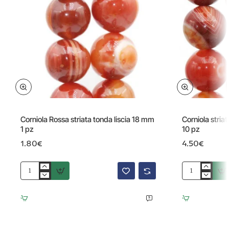
Corniola Rossa striata tonda liscia 18 mm
Corniola stria
1 pz
10 pz
1.80€
4.50€
Corniola
Corniola
Rossa
striata
striata
tonda
tonda
liscia
liscia
14
18
mm