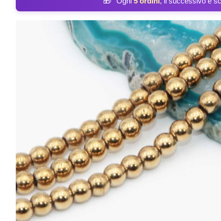
🎁
Ogni
5 ordini
, il successivo è s