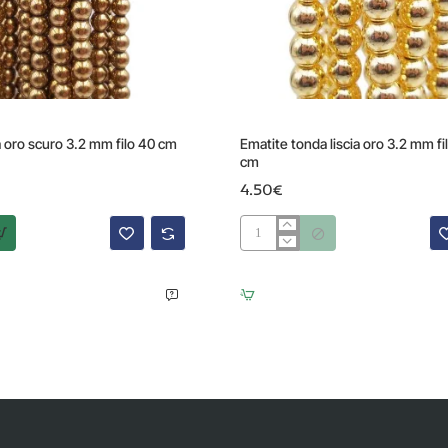
Prodotto Esaurito
a oro scuro 3.2 mm filo 40 cm
Ematite tonda liscia oro 3.2 mm fi
cm
4.50€
Ematite
tonda
liscia
oro
3.2
mm
filo
da
40
cm