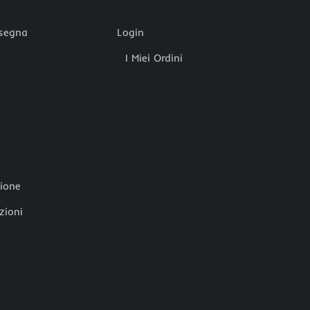
nsegna
Login
I Miei Ordini
zione
zioni