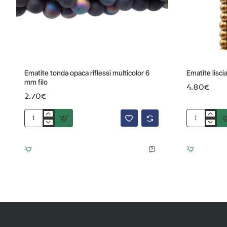
Ematite tonda opaca riflessi multicolor 6
Ematite lisci
mm filo
4.80€
2.70€
Ematite
Ematite
tonda
liscia
opaca
oro
riflessi
scuro
multicolor
3.2
6
mm
mm
filo
filo
40
cm