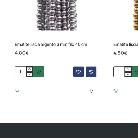
Ematite liscia argento 3 mm filo 40 cm
Ematite lisci
4.80€
4.80€
Ematite
Ematite
liscia
liscia
argento
oro
3
scuro
mm
3.2
filo
mm
40
filo
cm
40
cm