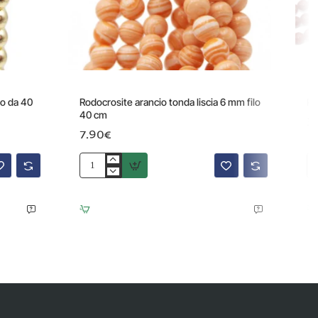
lo da 40
Rodocrosite arancio tonda liscia 6 mm filo
Pi
40 cm
3
7.90€
Rodocrosite
Pie
arancio
de
tonda
so
liscia
to
6
lis
mm
3
filo
m
40
fil
cm
40
cm