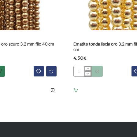
Prodotto Esaurito
a oro scuro 3.2 mm filo 40 cm
Ematite tonda liscia oro 3.2 mm fi
cm
4.50€
Ematite
tonda
liscia
oro
3.2
mm
filo
da
40
cm