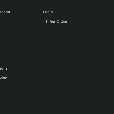
nsegna
Login
I Miei Ordini
zione
zioni