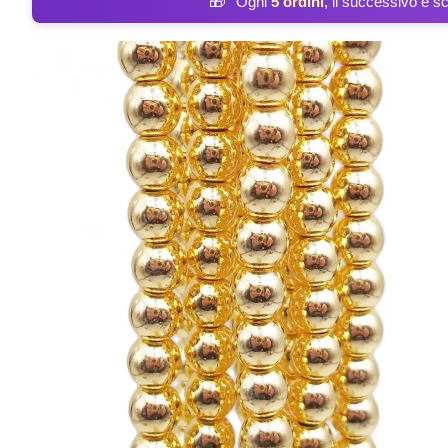
🎁
Ogni
5 ordini
, il successivo è s