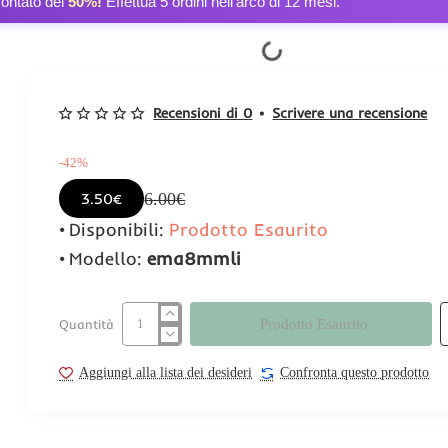
contato del
50%!
Effettua 5 ordini nell’arco di 12 mesi.
Recensioni di 0
•
Scrivere una recensione
-42%
6.00€
3.50€
Disponibili:
Prodotto Esaurito
Modello:
ema8mmli
Prodotto Esaurito
Quantità
Aggiungi alla lista dei desideri
Confronta questo prodotto