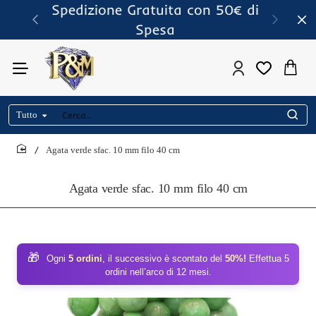
Spedizione Gratuita con 50€ di
Spesa
Tutto
Cerca..
Agata verde sfac. 10 mm filo 40 cm
home
Agata verde sfac. 10 mm filo 40 cm
🎁
Ogni
5 ordini
, il successivo è scontato del
50%!
Effettua 5
ordini nell’arco di 12 mesi.