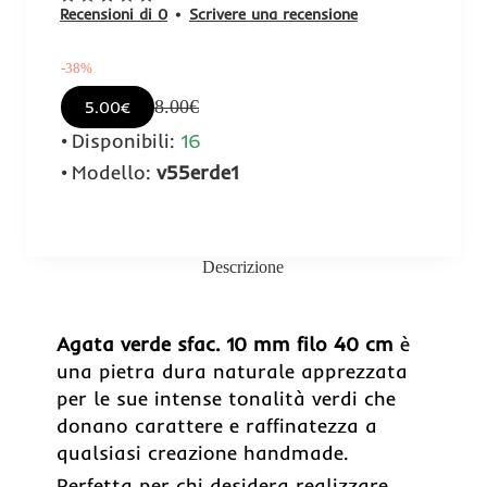
Recensioni di 0
•
Scrivere una recensione
-38%
8.00€
5.00€
Disponibili:
16
Modello:
v55erde1
Descrizione
-38%
Agata verde sfac. 10 mm filo 40 cm
è
una pietra dura naturale apprezzata
per le sue intense tonalità verdi che
donano carattere e raffinatezza a
qualsiasi creazione handmade.
Perfetta per chi desidera realizzare