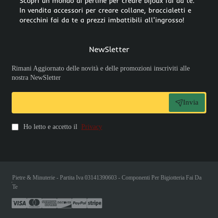
Scopri un mondo di perline per creare bijoux fai da te.
In vendita accessori per creare collane, braccialetti e
orecchini fai da te a prezzi imbattibili all'ingrosso!
NewSletter
Rimani Aggiornato delle novità e delle promozioni inscriviti alle
nostra NewSletter
Invia
Ho letto e accetto il
Privacy
Pietre & Minuterie - Partita Iva 03141390603 - Componenti Per Bigiotteria Fai Da
Te