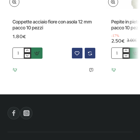
Offerta
Coppette acciaio fiore con asola 12 mm
Pepite in piet
pacco 10 pezzi
pacco 10 pezz
1.80€
-17%
2.50€
3.00€
Coppette
Pepite
acciaio
in
fiore
pietra
con
dura
asola
giada
12
8
mm
mm(circa)
pacco
pacco
10
10
pezzi
pezzi