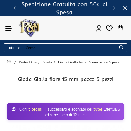
Spedizione Gratuita con 50€ di
Spesa
Tutto
Cerca..
Pietre Dure
Giada
Giada Gialla fiore 15 mm pacco 5 pezzi
home
Giada Gialla fiore 15 mm pacco 5 pezzi
🎁
Ogni
5 ordini
, il successivo è scontato del
50%!
Effettua 5
ordini nell’arco di 12 mesi.