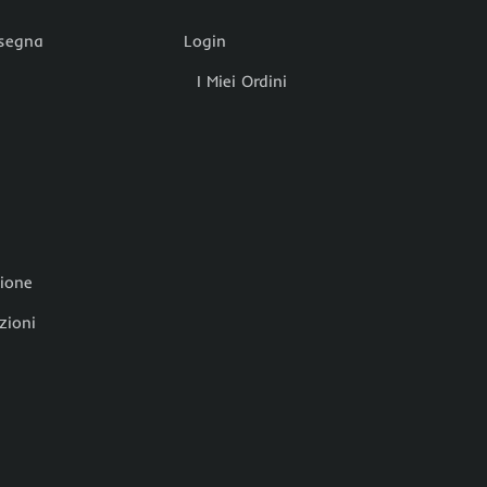
nsegna
Login
I Miei Ordini
zione
zioni