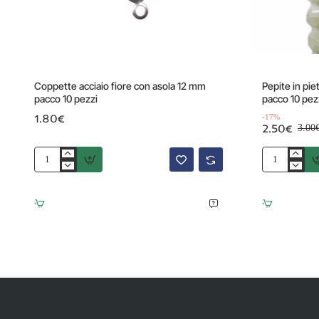
Offerta
Coppette acciaio fiore con asola 12 mm
Pepite in pie
pacco 10 pezzi
pacco 10 pez
1.80€
-17%
2.50€
3.00
Coppette
Pepite
acciaio
in
fiore
pietra
con
dura
asola
giada
12
8
mm
mm(circa)
pacco
pacco
10
10
pezzi
pezzi