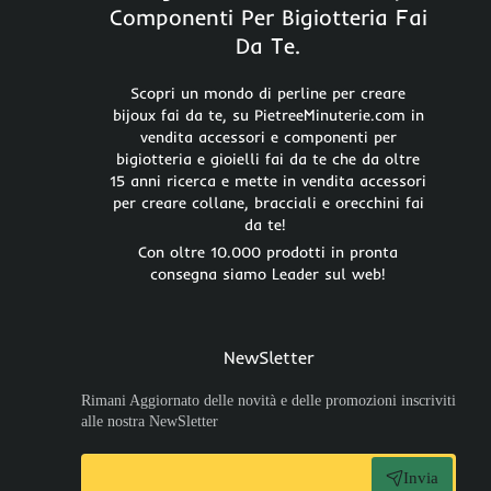
Componenti Per Bigiotteria Fai
Da Te.
Scopri un mondo di perline per creare
bijoux fai da te, su PietreeMinuterie.com in
vendita accessori e componenti per
bigiotteria e gioielli fai da te che da oltre
15 anni ricerca e mette in vendita accessori
per creare collane, bracciali e orecchini fai
da te!
Con oltre 10.000 prodotti in pronta
consegna siamo Leader sul web!
NewSletter
Rimani Aggiornato delle novità e delle promozioni inscriviti
alle nostra NewSletter
Invia