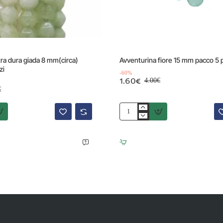
Offerta
-17%
tra dura giada 8 mm(circa)
Avventurina fiore 15 mm pacco 5 
zi
-60%
1.60€
4.00€
€
Avventurina
fiore
15
mm
pacco
5
pezzi