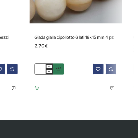
-60%
pezzi
Giada gialla cipollotto 6 lati 18x15 mm 4 pz
Gi
2.70€
-4
2
Giada
Gi
gialla
gia
cipollotto
sfa
6
to
lati
6
18x15
m
mm
fil
4
40
pz
cm