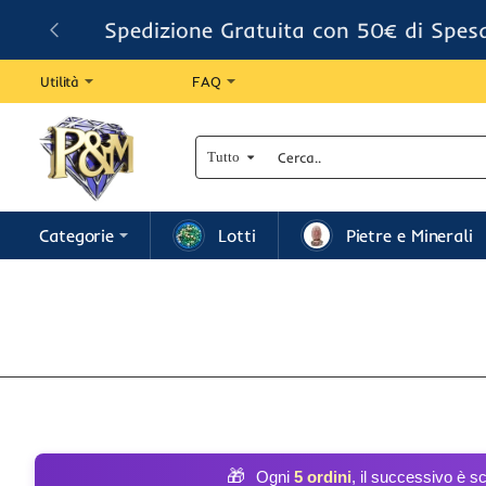
Spedizione Gratuita con 50€ di Spes
Utilità
FAQ
Tutto
Cerca..
Categorie
Lotti
Pietre e Minerali
🎁
Ogni
5 ordini
, il successivo è s