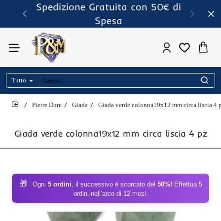
Spedizione Gratuita con 50€ di
Spesa
Tutto
Cerca..
Pietre Dure
Giada
Giada verde colonna19x12 mm circa liscia 4 
home
Giada verde colonna19x12 mm circa liscia 4 pz
🎁
Ogni
5 ordini
, il successivo è scontato del
50%!
Effettua 5
ordini nell’arco di 12 mesi.