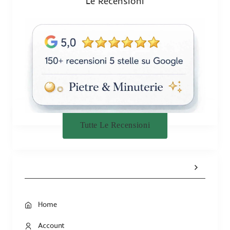
Le Recensioni
e
Tutte Le Recensioni
Home
Account