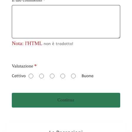
Nota: l'HTML
non è tradotto!
V
Valutazione
a
Cattivo
Buona
l
u
t
Continua
a
z
i
o
n