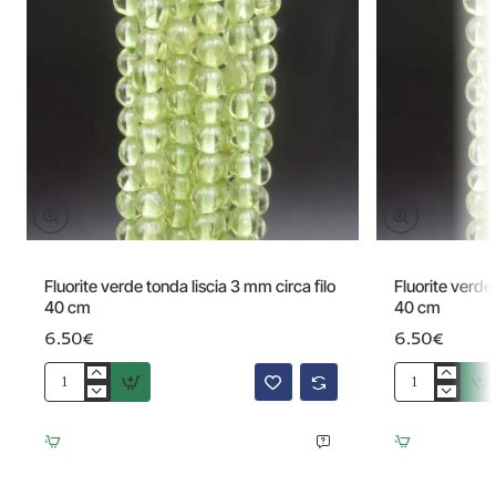
Fluorite verde tonda liscia 3 mm circa filo
Fluorite verde 
40 cm
40 cm
6.50€
6.50€
Fluorite
Fluorite
verde
verde
tonda
tonda
liscia
liscia
3
2
mm
mm