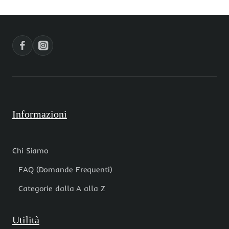
circa
circa
filo
filo
40
40
cm
cm
Informazioni
Chi Siamo
FAQ (Domande Frequenti)
Categorie dalla A alla Z
Utilità