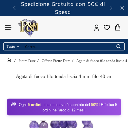
Spedizione Gratuita con 50€ di
Spesa
Tutto
Cerca..
Pietre Dure
Offerta Pietre Dure
Agata di fuoco filo tonda liscia 
home
Agata di fuoco filo tonda liscia 4 mm filo 40 cm
🎁
Ogni
5 ordini
, il successivo è scontato del
50%!
Effettua 5
ordini nell’arco di 12 mesi.