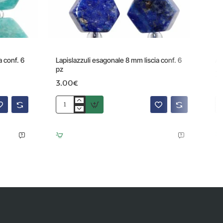
 conf. 6
Lapislazzuli esagonale 8 mm liscia conf. 6
Ap
pz
3
3.00€
Lapislazzuli
Ap
esagonale
es
8
8
mm
m
liscia
lis
conf.
co
6
6
pz
pz