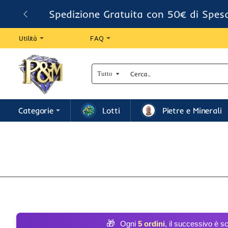
Spedizione Gratuita con 50€ di Spes
Utilità
FAQ
Tutto
Cerca..
Categorie
Lotti
Pietre e Minerali
🎁
Ogni
5 ordini
, il successivo è s