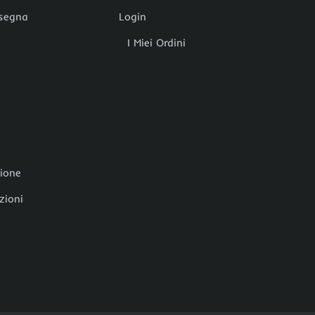
nsegna
Login
I Miei Ordini
zione
zioni