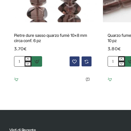
Pietre dure sasso quarzo fumè 10x8 mm
Quarzo fume 
circa conf. 6 pz
10 pz
3.70€
3.80€
Pietre
Quarzo
dure
fume
sasso
barilotto
quarzo
liscio
fumè
9x6
10x8
mm
mm
conf.
circa
10
conf.
pz
6
pz
Visti di Recente