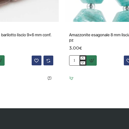
barilotto liscio 9x6 mm conf.
Amazzonite esagonale 8 mm liscia
pz
3.00€
Amazzonite
esagonale
8
mm
liscia
conf.
6
pz