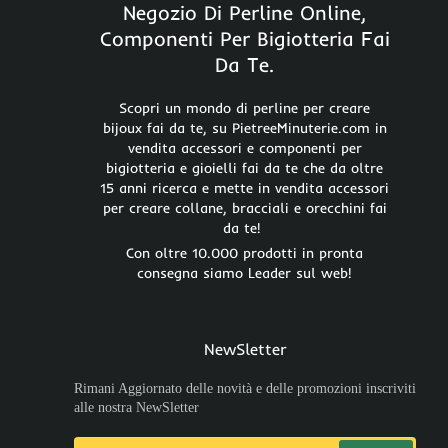
Negozio Di Perline Online,
Componenti Per Bigiotteria Fai
Da Te.
Scopri un mondo di perline per creare
bijoux fai da te, su PietreeMinuterie.com in
vendita accessori e componenti per
bigiotteria e gioielli fai da te che da oltre
15 anni ricerca e mette in vendita accessori
per creare collane, bracciali e orecchini fai
da te!
Con oltre 10.000 prodotti in pronta
consegna siamo Leader sul web!
NewSletter
Rimani Aggiornato delle novità e delle promozioni inscriviti
alle nostra NewSletter