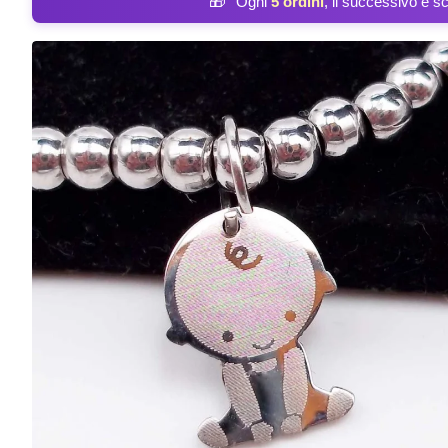
🎁
Ogni
5 ordini
, il successivo è s