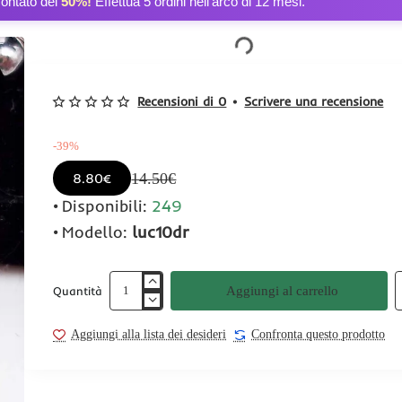
contato del
50%!
Effettua 5 ordini nell’arco di 12 mesi.
Recensioni di 0
•
Scrivere una recensione
-39%
14.50€
8.80€
Disponibili:
249
Modello:
luc10dr
Aggiungi al carrello
Quantità
Aggiungi alla lista dei desideri
Confronta questo prodotto