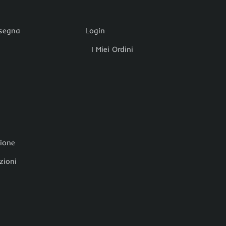
nsegna
Login
I Miei Ordini
zione
zioni