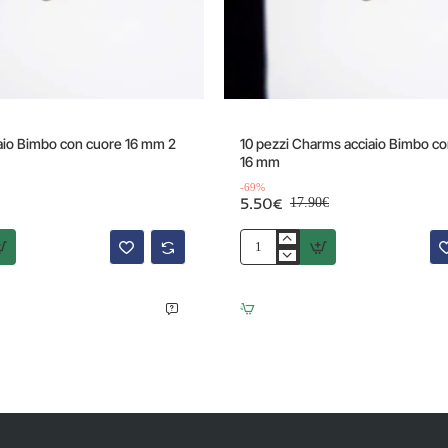
Offerta
aio Bimbo con cuore 16 mm 2
10 pezzi Charms acciaio Bimbo c
16 mm
-69%
5.50€
17.90€
10
pezzi
Charms
acciaio
Bimbo
con
cuore
16
mm