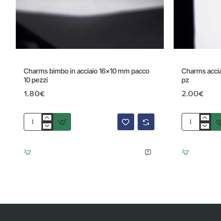
Charms bimbo in acciaio 16x10 mm pacco
Charms acci
10 pezzi
pz
1.80€
2.00€
Charms
Charms
bimbo
acciaio
in
Bimbo
acciaio
con
16x10
cuore
mm
16
pacco
mm
10
2
pezzi
pz