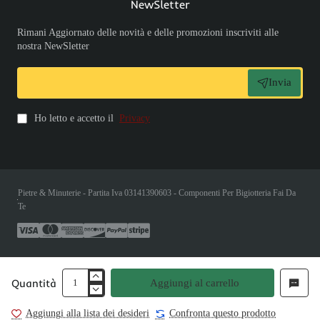
NewSletter
Rimani Aggiornato delle novità e delle promozioni inscriviti alle
nostra NewSletter
Invia
Ho letto e accetto il
Privacy
Pietre & Minuterie - Partita Iva 03141390603 - Componenti Per Bigiotteria Fai Da
Te
Quantità
Aggiungi al carrello
Aggiungi alla lista dei desideri
Confronta questo prodotto