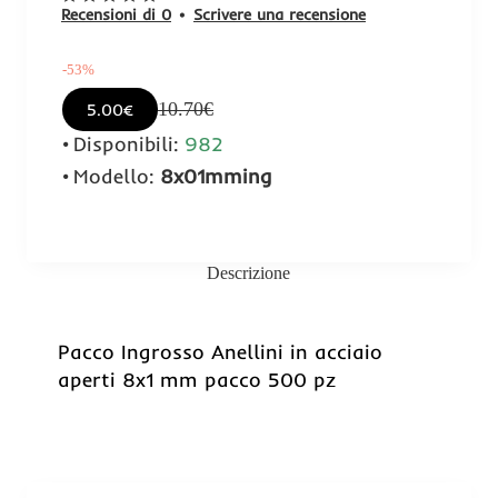
Recensioni di 0
•
Scrivere una recensione
-53%
10.70€
5.00€
Disponibili:
982
Modello:
8x01mming
Descrizione
-53%
Pacco Ingrosso Anellini in acciaio
aperti 8x1 mm pacco 500 pz