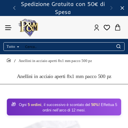
Spedizione Gratuita con 50€ di
Spesa
Tutto
Cerca..
Anellini in acciaio aperti 8x1 mm pacco 500 pz
home
Anellini in acciaio aperti 8x1 mm pacco 500 pz
🎁
Ogni
5 ordini
, il successivo è scontato del
50%!
Effettua 5
ordini nell’arco di 12 mesi.