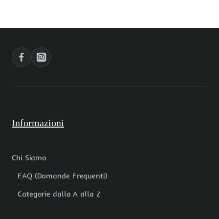
4x0.6
8x1
mm
mm
pacco
pacco
200
100
pz
pz
Informazioni
Chi Siamo
FAQ (Domande Frequenti)
Categorie dalla A alla Z