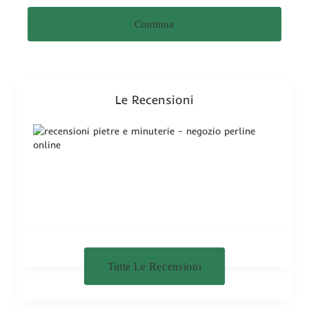
t
Continua
a
z
i
o
n
Le Recensioni
e
Tutte Le Recensioni