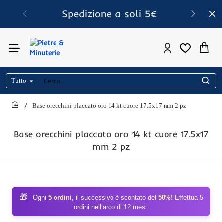
Spedizione a soli 5€
Tutto
Cerca..
Base orecchini placcato oro 14 kt cuore 17.5x17 mm 2 pz
home
Base orecchini placcato oro 14 kt cuore 17.5x17
mm 2 pz
🎁
Ogni
5 ordini
, il successivo è scontato del
50%!
Effettua 5
ordini nell’arco di 12 mesi.