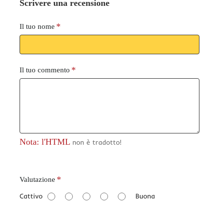
Scrivere una recensione
Il tuo nome
Il tuo commento
Nota: l'HTML
non è tradotto!
V
Valutazione
a
Cattivo
Buona
l
u