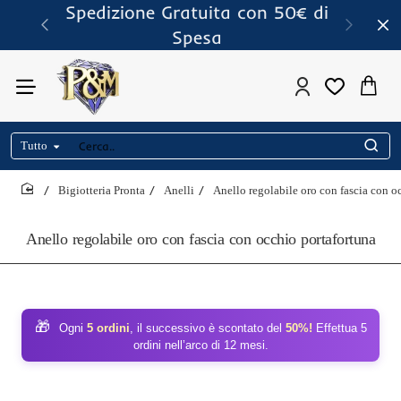
Spedizione Gratuita con 50€ di
Spesa
Tutto
Cerca..
Bigiotteria Pronta
Anelli
Anello regolabile oro con fascia con o
home
Anello regolabile oro con fascia con occhio portafortuna
🎁
Ogni
5 ordini
, il successivo è scontato del
50%!
Effettua 5
ordini nell’arco di 12 mesi.