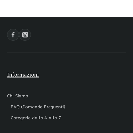
cristallo
cristallo
azzurro
verde
Informazioni
Chi Siamo
FAQ (Domande Frequenti)
Categorie dalla A alla Z