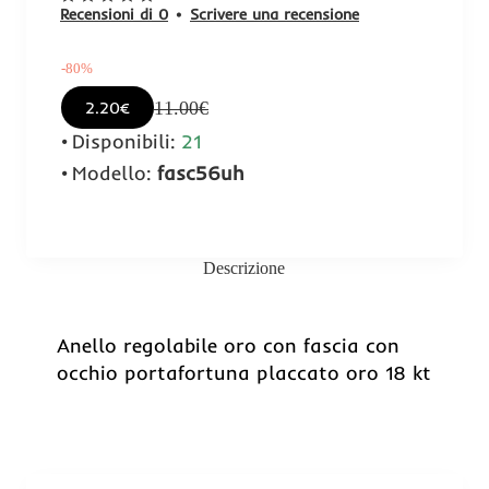
Recensioni di 0
•
Scrivere una recensione
-80%
11.00€
2.20€
Disponibili:
21
Modello:
fasc56uh
Descrizione
-80%
Anello regolabile oro con fascia con
occhio portafortuna placcato oro 18 kt