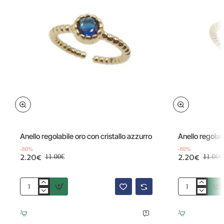
Offerta
Offerta
-80%
Anello regolabile oro con cristallo azzurro
Anello regolab
-80%
-80%
2.20€
2.20€
11.00€
11.00€
Anello
Anello
regolabile
regolabile
oro
oro
con
con