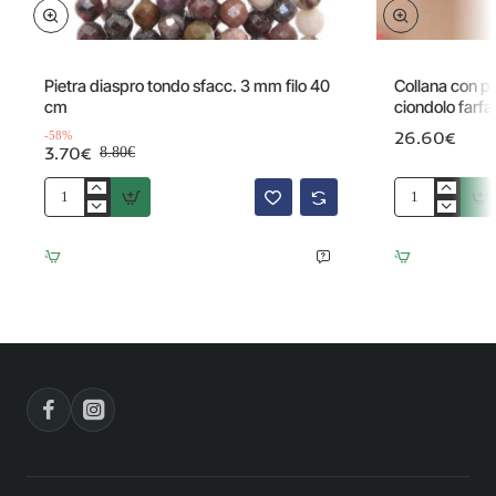
Offerta
-58%
Pietra diaspro tondo sfacc. 3 mm filo 40
Collana con pi
cm
ciondolo farfal
26.60€
-58%
3.70€
8.80€
Pietra
Collana
diaspro
con
tondo
pietre
sfacc.
del
3
sole
mm
6
filo
mm
40
e
cm
ciondolo
farfalla
strass