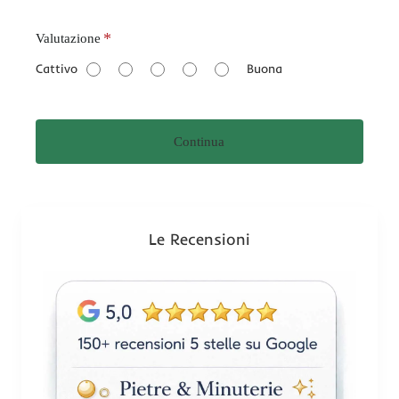
V
Valutazione
a
Cattivo
Buona
l
u
t
Continua
a
z
i
o
n
Le Recensioni
e