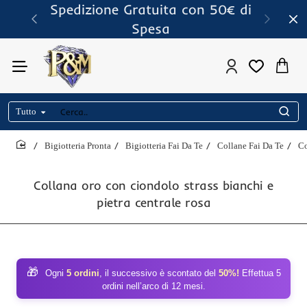
Spedizione Gratuita con 50€ di
Spesa
Tutto
Cerca..
Bigiotteria Pronta
Bigiotteria Fai Da Te
Collane Fai Da Te
Co
home
Collana oro con ciondolo strass bianchi e
pietra centrale rosa
🎁
Ogni
5 ordini
, il successivo è scontato del
50%!
Effettua 5
ordini nell’arco di 12 mesi.