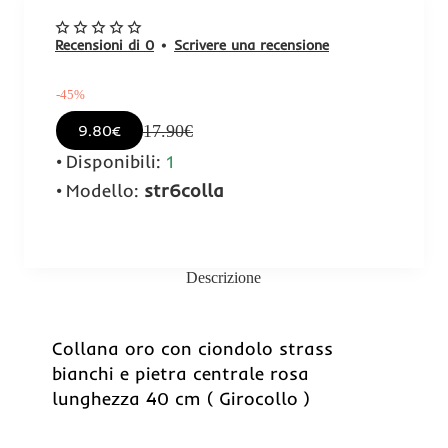
Recensioni di 0
•
Scrivere una recensione
-45%
17.90€
9.80€
Disponibili:
1
Modello:
str6colla
Descrizione
-45%
Collana oro con ciondolo strass
bianchi e pietra centrale rosa
lunghezza 40 cm ( Girocollo )