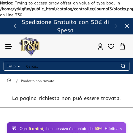
Notice
: Trying to access array offset on value of type bool in
/home/ytklqfux/public_html/catalog/controller/journal3/blocks.ph
on line
330
Spedizione Gratuita con 50€ di
Spesa
Tutto
Cerca..
Prodotto non trovato!
home
La pagina richiesta non può essere trovata!
🎁
Ogni
5 ordini
, il successivo è scontato del
50%!
Effettua 5