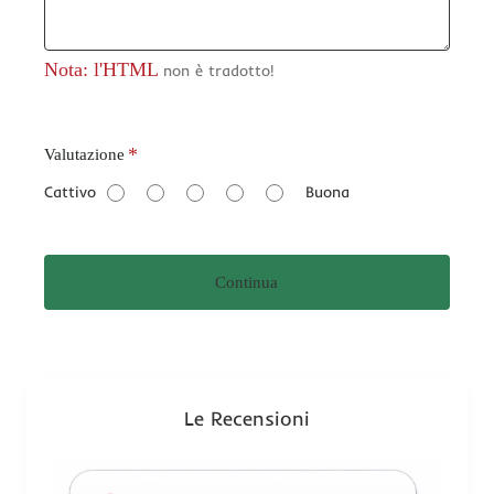
Nota: l'HTML
non è tradotto!
V
Valutazione
a
Cattivo
Buona
l
u
t
Continua
a
z
i
o
n
Le Recensioni
e