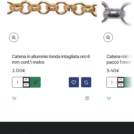
Catena in alluminio tonda intagliata oro 6
Catena rolò 10
mm conf.1 metro
pacco 1 metro
2.00€
3.40€
Catena
Catena
in
rolò
alluminio
10
tonda
mm
intagliata
argento
oro
in
6
alluminio
mm
pacco
conf.1
1