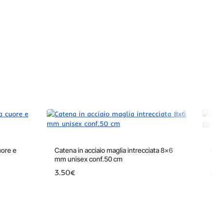
uore e
Catena in acciaio maglia intrecciata 8x6
Ca
mm unisex conf.50 cm
19
3.50€
4