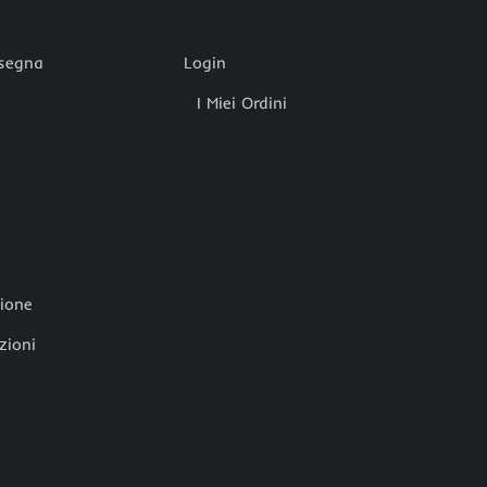
nsegna
Login
I Miei Ordini
zione
zioni