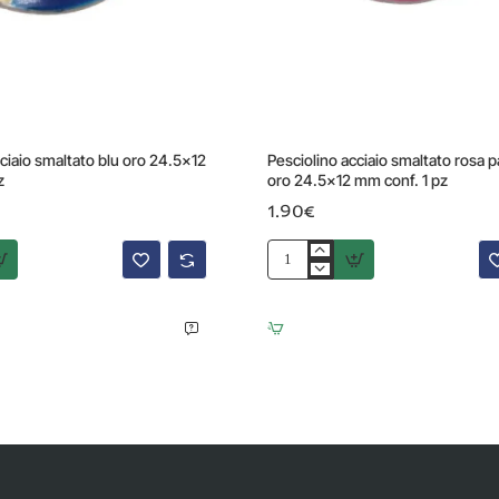
cciaio smaltato blu oro 24.5x12
Pesciolino acciaio smaltato rosa p
z
oro 24.5x12 mm conf. 1 pz
1.90€
Pesciolino
acciaio
smaltato
rosa
pastello
oro
24.5x12
mm
conf.
1
pz