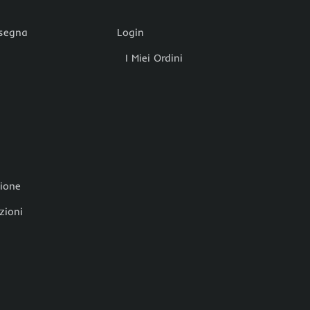
nsegna
Login
I Miei Ordini
zione
zioni