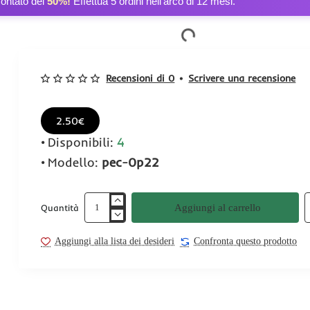
contato del
50%!
Effettua 5 ordini nell’arco di 12 mesi.
Recensioni di 0
•
Scrivere una recensione
2.50€
Disponibili:
4
Modello:
pec-0p22
Aggiungi al carrello
Quantità
Aggiungi alla lista dei desideri
Confronta questo prodotto