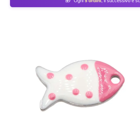
🎁
Ogni
5 ordini
, il successivo è s