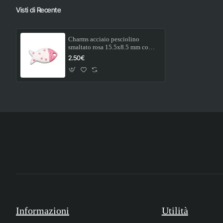
Visti di Recente
Charms acciaio pesciolino
smaltato rosa 15.5x8.5 mm conf.
2 pz
2.50€
Informazioni
Utilità