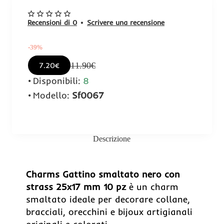
Recensioni di 0
•
Scrivere una recensione
-39%
11.90€
7.20€
Disponibili:
8
Modello:
Sf0067
Descrizione
-39%
Charms Gattino smaltato nero con
strass 25x17 mm 10 pz
è un charm
smaltato ideale per decorare collane,
bracciali, orecchini e bijoux artigianali