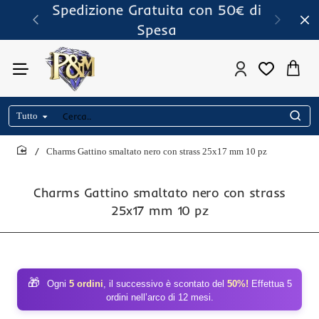
Spedizione Gratuita con 50€ di
Spesa
Tutto
Cerca..
Charms Gattino smaltato nero con strass 25x17 mm 10 pz
home
Charms Gattino smaltato nero con strass
25x17 mm 10 pz
🎁
Ogni
5 ordini
, il successivo è scontato del
50%!
Effettua 5
ordini nell’arco di 12 mesi.