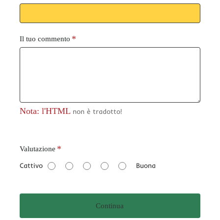
Il tuo commento
Nota: l'HTML
non è tradotto!
V
Valutazione
a
Cattivo
Buona
l
u
t
Continua
a