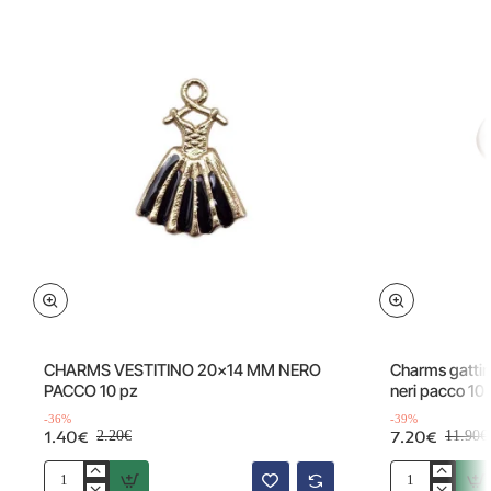
Offerta
Offerta
-36%
CHARMS VESTITINO 20x14 MM NERO
Charms gattin
PACCO 10 pz
neri pacco 10
-36%
-39%
1.40€
7.20€
2.20€
11.90€
CHARMS
Charms