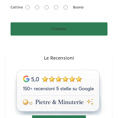
a
Cattivo
Buona
l
u
t
Continua
a
z
i
o
n
Le Recensioni
e