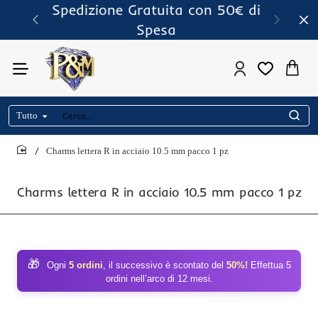
Spedizione Gratuita con 50€ di
Spesa
Tutto
Cerca..
Charms lettera R in acciaio 10.5 mm pacco 1 pz
home
Charms lettera R in acciaio 10.5 mm pacco 1 pz
🎁
Ogni
5 ordini
, il successivo è scontato del
50%!
Effettua 5
ordini nell’arco di 12 mesi.