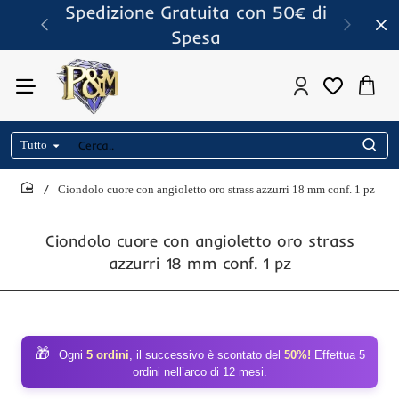
Spedizione Gratuita con 50€ di
Spesa
Tutto
Cerca..
Ciondolo cuore con angioletto oro strass azzurri 18 mm conf. 1 pz
home
Ciondolo cuore con angioletto oro strass
azzurri 18 mm conf. 1 pz
🎁
Ogni
5 ordini
, il successivo è scontato del
50%!
Effettua 5
ordini nell’arco di 12 mesi.