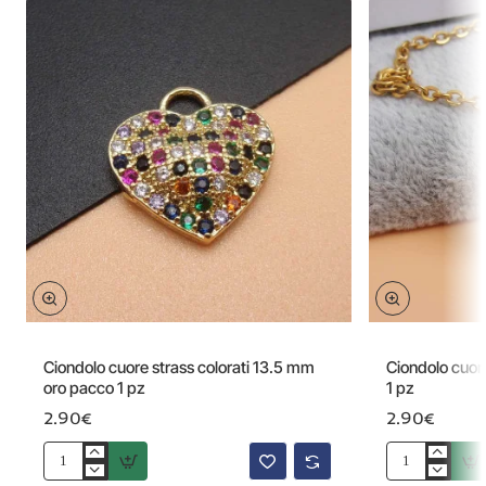
Ciondolo cuore strass colorati 13.5 mm
Ciondolo cuor
oro pacco 1 pz
1 pz
2.90€
2.90€
Ciondolo
Ciondolo