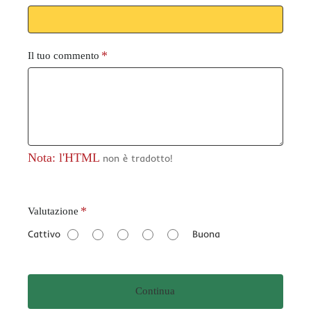
Il tuo commento
Nota: l'HTML
non è tradotto!
V
Valutazione
a
Cattivo
Buona
l
u
t
Continua
a