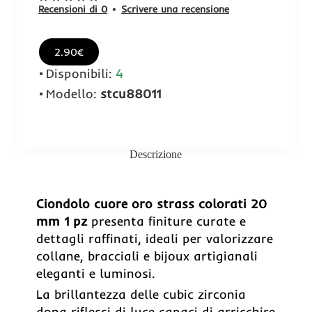
Recensioni di 0
•
Scrivere una recensione
2.90€
Disponibili:
4
Modello:
stcu88011
Descrizione
Ciondolo cuore oro strass colorati 20
mm 1 pz
presenta finiture curate e
dettagli raffinati, ideali per valorizzare
collane, bracciali e bijoux artigianali
eleganti e luminosi.
La brillantezza delle cubic zirconia
dona riflessi di luce capaci di arricchire