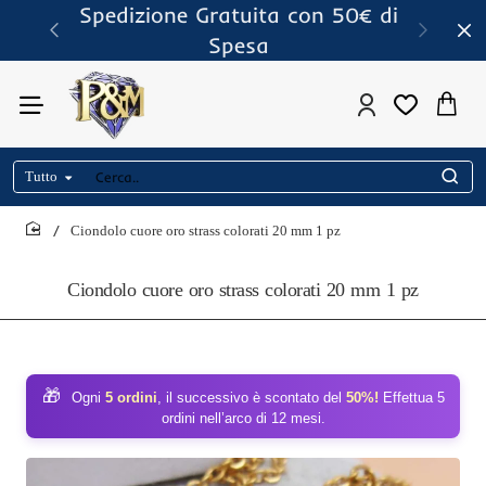
Spedizione Gratuita con 50€ di
Spesa
Tutto
Cerca..
Ciondolo cuore oro strass colorati 20 mm 1 pz
home
Ciondolo cuore oro strass colorati 20 mm 1 pz
🎁
Ogni
5 ordini
, il successivo è scontato del
50%!
Effettua 5
ordini nell’arco di 12 mesi.