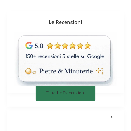
i
o
n
Le Recensioni
e
Tutte Le Recensioni