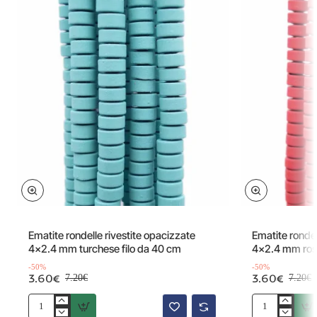
Offerta
Offerta
-50%
Ematite rondelle rivestite opacizzate
Ematite rondel
4x2.4 mm turchese filo da 40 cm
4x2.4 mm rosa
-50%
-50%
3.60€
3.60€
7.20€
7.20€
Ematite
Ematite