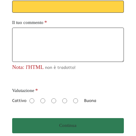
Il tuo commento
Nota: l'HTML
non è tradotto!
V
Valutazione
a
Cattivo
Buona
l
u
t
Continua
a
z