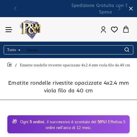
Spedizione Gratuita con 50€ di
Spesa
Tutto
Cerca..
Ematite rondelle rivestite opacizzate 4x2.4 mm viola filo da 40 cm
home
Ematite rondelle rivestite opacizzate 4x2.4 mm
viola filo da 40 cm
🎁
Ogni
5 ordini
, il successivo è scontato del
50%!
Effettua 5
ordini nell’arco di 12 mesi.