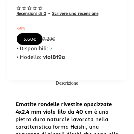
Recensioni di 0
•
Scrivere una recensione
-50%
7.20€
3.60€
Disponibili:
7
Modello:
viol819a
Descrizione
-50%
Ematite rondelle rivestite opacizzate
4x2.4 mm viola filo da 40 cm
è una
pietra dura naturale lavorata nella
caratteristica forma Heishi, una