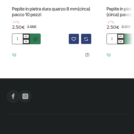
Offerta
Offerta
-17%
Pepite in pietra dura quarzo 8 mm(circa)
Pepite in piet
pacco 10 pezzi
(circa) pacco 
-17%
-17%
2.50€
2.50€
3.00€
3.00€
Pepite
Pepite
in
in
pietra
pietra
dura
dura
quarzo
quarzo
8
grigio
mm(circa)
8
pacco
mm
10
(circa)
pezzi
pacco
10
pezzi