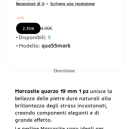
Recensioni di 0
•
Scrivere una recensione
-43%
4.00€
2.30€
Disponibili:
5
Modello:
qua55mark
Descrizione
-43%
Marcasite quarzo 19 mm 1 pz
unisce la
bellezza delle pietre dure naturali alla
brillantezza degli strass incastonati,
creando componenti eleganti e di
grande effetto.
Le perline Marcasite sono ideali per