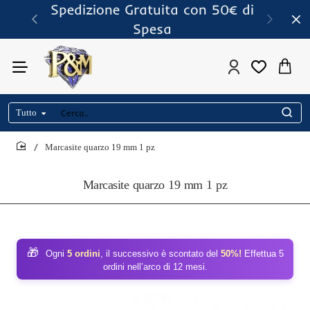
Spedizione Gratuita con 50€ di
Spesa
Tutto
Cerca..
Marcasite quarzo 19 mm 1 pz
home
Marcasite quarzo 19 mm 1 pz
🎁
Ogni
5 ordini
, il successivo è scontato del
50%!
Effettua 5
ordini nell’arco di 12 mesi.