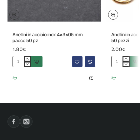
Anellini in acciaio inox 4x3x05 mm
Anellini in ac
pacco 50 pz
50 pezzi
1.80€
2.00€
Anellini
Anellini
in
in
acciaio
acciaio
inox
oro
4x3x05
lucido
mm
5x07
pacco
pacco
50
50
pz
pezzi