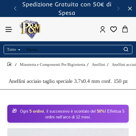
Spedizione Gratuita con 50€ di
Spesa
Tutto
Cerca..
Minuteria e Componenti Per Bigiotteria
Anellini
Anellini accia
home
Anellini acciaio taglio speciale 3.7x0.4 mm conf. 150 pz
🎁
Ogni
5 ordini
, il successivo è scontato del
50%!
Effettua 5
ordini nell’arco di 12 mesi.