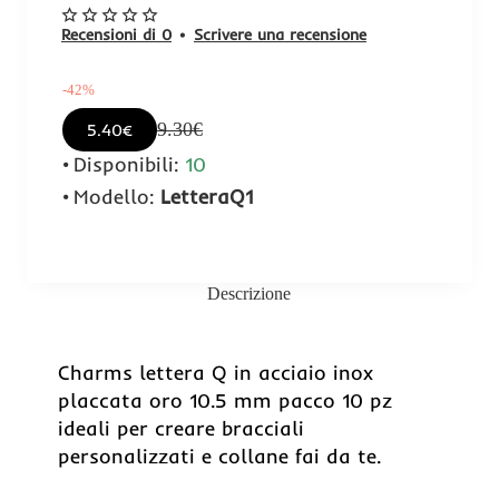
Recensioni di 0
•
Scrivere una recensione
-42%
9.30€
5.40€
Disponibili:
10
Modello:
LetteraQ1
Descrizione
-42%
Charms lettera Q in acciaio inox
placcata oro 10.5 mm pacco 10 pz
ideali per creare bracciali
personalizzati e collane fai da te.