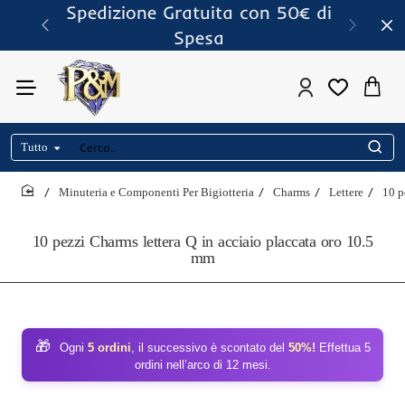
Spedizione Gratuita con 50€ di
Spesa
Tutto
Cerca..
Minuteria e Componenti Per Bigiotteria
Charms
Lettere
10 p
home
10 pezzi Charms lettera Q in acciaio placcata oro 10.5
mm
🎁
Ogni
5 ordini
, il successivo è scontato del
50%!
Effettua 5
ordini nell’arco di 12 mesi.