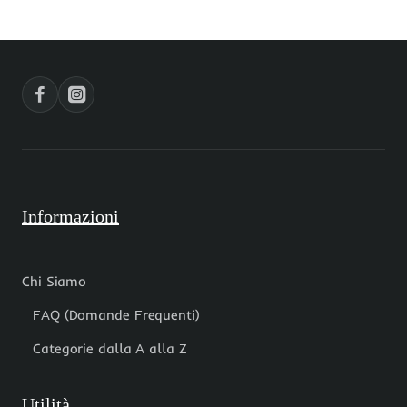
10.5
10.5
mm
mm
pacco
pacco
1
1
pz
pz
Informazioni
Chi Siamo
FAQ (Domande Frequenti)
Categorie dalla A alla Z
Utilità