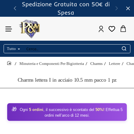
Spedizione Gratuita con 50€ di
Spesa
Tutto
Cerca..
Minuteria e Componenti Per Bigiotteria
Charms
Lettere
Char
home
Charms lettera I in acciaio 10.5 mm pacco 1 pz
🎁
Ogni
5 ordini
, il successivo è scontato del
50%!
Effettua 5
ordini nell’arco di 12 mesi.