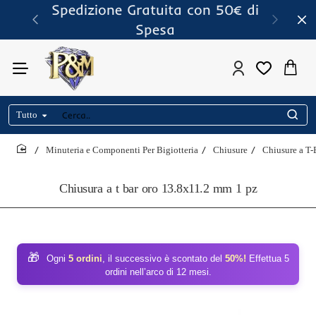
Spedizione Gratuita con 50€ di
Spesa
Tutto
Cerca..
Minuteria e Componenti Per Bigiotteria
Chiusure
Chiusure a T-
home
Chiusura a t bar oro 13.8x11.2 mm 1 pz
🎁
Ogni
5 ordini
, il successivo è scontato del
50%!
Effettua 5
ordini nell’arco di 12 mesi.