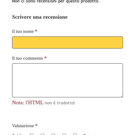
Non ci sono recensioni per questo prodotto.
Scrivere una recensione
Il tuo nome
Il tuo commento
Nota: l'HTML
non è tradotto!
V
Valutazione
a