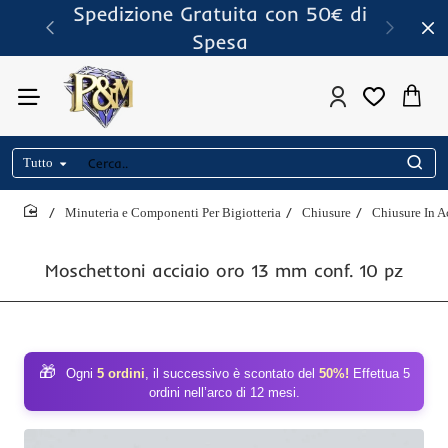
Spedizione Gratuita con 50€ di
Spesa
Tutto
Cerca..
Minuteria e Componenti Per Bigiotteria
Chiusure
Chiusure In A
home
Moschettoni acciaio oro 13 mm conf. 10 pz
🎁
Ogni
5 ordini
, il successivo è scontato del
50%!
Effettua 5
ordini nell’arco di 12 mesi.