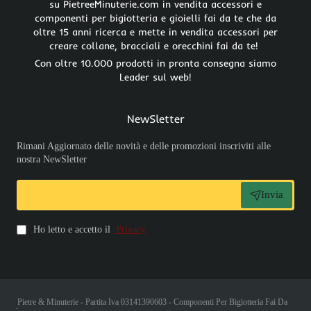
su PietreeMinuterie.com in vendita accessori e
componenti per bigiotteria e gioielli fai da te che da
oltre 15 anni ricerca e mette in vendita accessori per
creare collane, bracciali e orecchini fai da te!
Con oltre 10.000 prodotti in pronta consegna siamo
Leader sul web!
NewSletter
Rimani Aggiornato delle novità e delle promozioni inscriviti alle
nostra NewSletter
Invia
Ho letto e accetto il
Privacy
Pietre & Minuterie - Partita Iva 03141390603 - Componenti Per Bigiotteria Fai Da