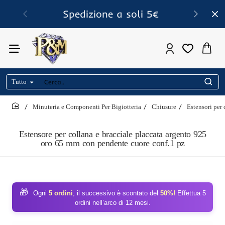
Spedizione a soli 5€
Tutto
Cerca..
Minuteria e Componenti Per Bigiotteria
Chiusure
Estensori per 
home
Estensore per collana e bracciale placcata argento 925
oro 65 mm con pendente cuore conf.1 pz
🎁
Ogni
5 ordini
, il successivo è scontato del
50%!
Effettua 5
ordini nell’arco di 12 mesi.