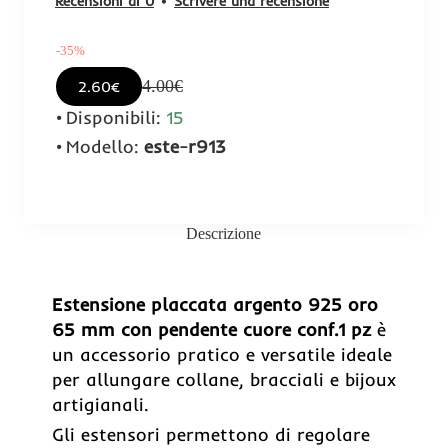
Recensioni di 0
•
Scrivere una recensione
-35%
4.00€
2.60€
Disponibili:
15
Modello:
este-r913
Descrizione
Estensione placcata argento 925 oro
65 mm con pendente cuore conf.1 pz
è
-35%
un accessorio pratico e versatile ideale
per allungare collane, bracciali e bijoux
artigianali.
Gli estensori permettono di regolare