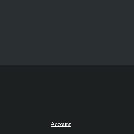
pz
Account