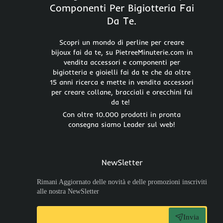
Componenti Per Bigiotteria Fai
Da Te.
Scopri un mondo di perline per creare
bijoux fai da te, su PietreeMinuterie.com in
vendita accessori e componenti per
bigiotteria e gioielli fai da te che da oltre
15 anni ricerca e mette in vendita accessori
per creare collane, bracciali e orecchini fai
da te!
Con oltre 10.000 prodotti in pronta
consegna siamo Leader sul web!
NewSletter
Rimani Aggiornato delle novità e delle promozioni inscriviti
alle nostra NewSletter
Invia