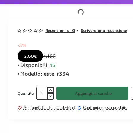
Recensioni di 0
•
Scrivere una recensione
-37%
4.10€
2.60€
Disponibili:
15
Modello:
este-r334
Aggiungi al carrello
Quantità
Aggiungi alla lista dei desideri
Confronta questo prodotto