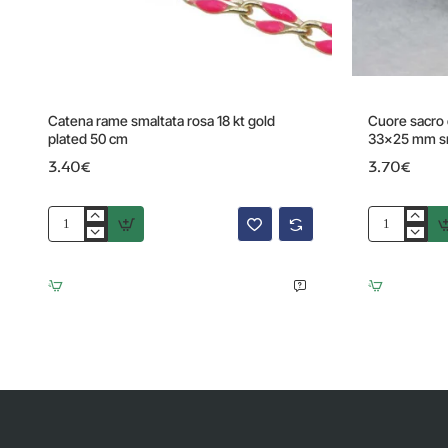
Catena rame smaltata rosa 18 kt gold
Cuore sacro c
plated 50 cm
33x25 mm sm
3.40€
3.70€
Catena
Cuore
rame
sacro
smaltata
con
rosa
ali
18
placcato
kt
oro
gold
18
plated
kt
50
33x25
cm
mm
smaltato
rosso
1
pz