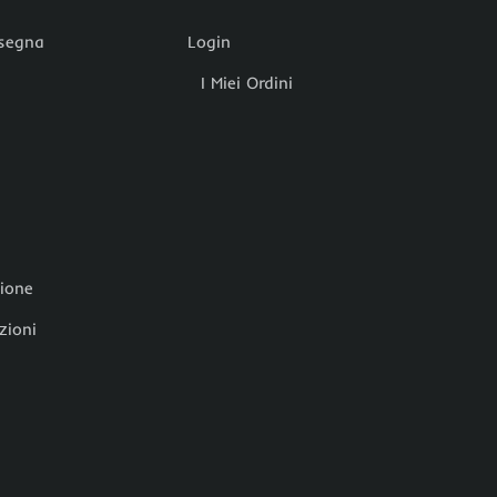
nsegna
Login
I Miei Ordini
zione
zioni