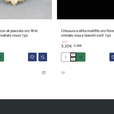
Offerta
on ali placcato oro 18 kt
Chiusura a slitta multifilo oro fio
altato rosso 1 pz
cristallo rosa e bianchi conf. 1 pz
-40%
3.20€
5.30€
Chiusura
a
slitta
multifilo
oro
fiore
15
mm
cristallo
rosa
e
bianchi
conf.
1