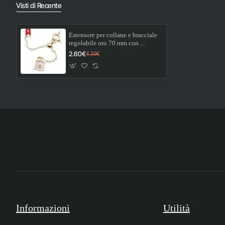
Visti di Recente
Estensore per collane e bracciale
regolabile oro 70 mm con
pendente smaltato e strass bianco
2.60€
4.10€
1 pz
Informazioni
Utilità