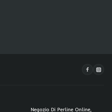
1
pz
Negozio Di Perline Online,