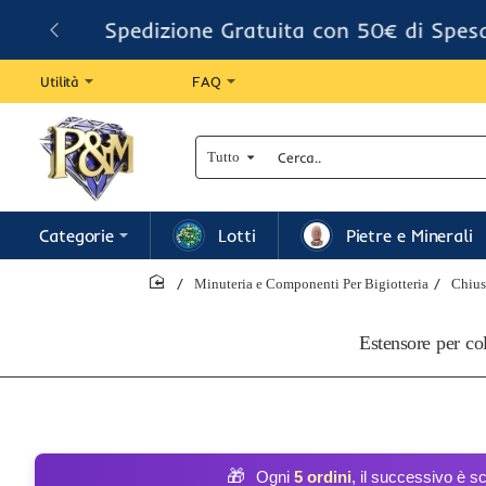
Spedizione Gratuita con 50€ di Spes
Utilità
FAQ
Tutto
Cerca..
Categorie
Lotti
Pietre e Minerali
Minuteria e Componenti Per Bigiotteria
Chius
home
Estensore per co
🎁
Ogni
5 ordini
, il successivo è s