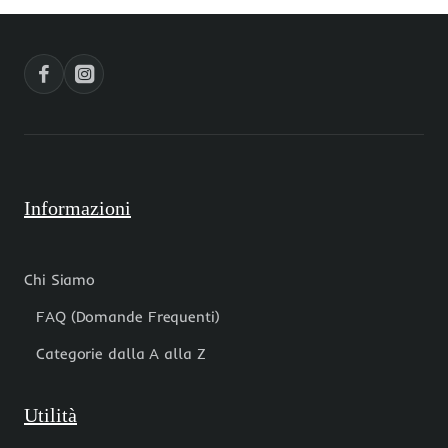
pacco
mm
5
5
pz
pz
Informazioni
Chi Siamo
FAQ (Domande Frequenti)
Categorie dalla A alla Z
Utilità