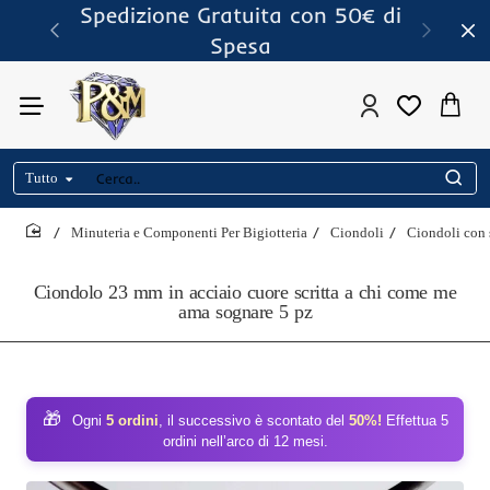
Spedizione Gratuita con 50€ di
Spesa
Tutto
Cerca..
Minuteria e Componenti Per Bigiotteria
Ciondoli
Ciondoli con 
home
Ciondolo 23 mm in acciaio cuore scritta a chi come me
ama sognare 5 pz
🎁
Ogni
5 ordini
, il successivo è scontato del
50%!
Effettua 5
ordini nell’arco di 12 mesi.