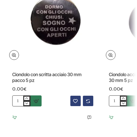
Omaggio
Omaggio
Ciondolo con scritta acciaio 30 mm
Ciondolo accia
pacco 5 pz
30 mm 5 pz
0.00€
0.00€
Ciondolo
Ciondolo
con
acciaio
scritta
scritta
acciaio
Partire
30
insieme
mm
30