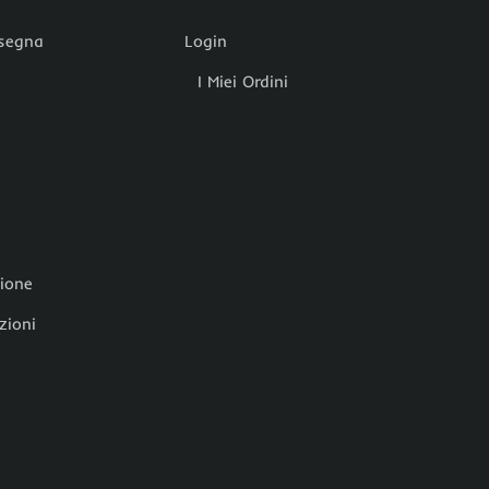
nsegna
Login
I Miei Ordini
zione
zioni