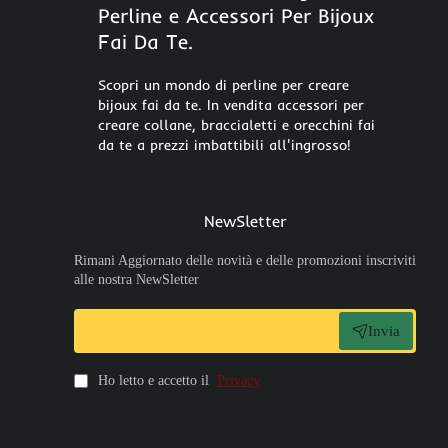
Perline e Accessori Per Bijoux
Fai Da Te.
Scopri un mondo di perline per creare
bijoux fai da te. In vendita accessori per
creare collane, braccialetti e orecchini fai
da te a prezzi imbattibili all'ingrosso!
NewSletter
Rimani Aggiornato delle novità e delle promozioni inscriviti
alle nostra NewSletter
Invia
Ho letto e accetto il
Privacy