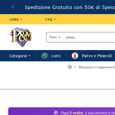
Spedizione Gratuita con 50€ di Spes
Utilità
FAQ
Tutto
Cerca..
Categorie
Lotti
Pietre e Minerali
Minuteria e Componenti P
home
🎁
Ogni
5 ordini
, il successivo è s