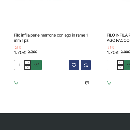
Offerta
Offerta
-23%
Filo infila perle marrone con ago in rame 1
FILO INFILA
mm 1 pz
AGO PACCO 
-23%
-15%
1.70€
1.70€
2.20€
2.00€
Filo
FILO
infila
INFILA
perle
PERLE
marrone
NERO
con
MISURA
ago
6
in
CON
rame
AGO
1
PACCO
mm
1
1
PZ
pz