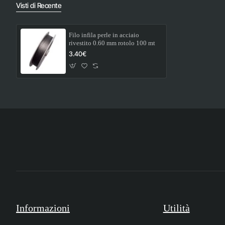
Visti di Recente
Filo infila perle in acciaio
rivestito 0.60 mm rotolo 100 mt
3.40€
Informazioni
Utilità