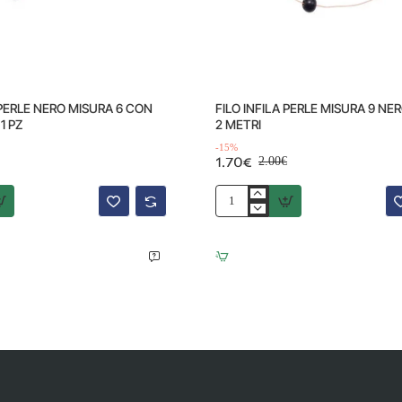
Offerta
-15%
 PERLE NERO MISURA 6 CON
FILO INFILA PERLE MISURA 9 N
1 PZ
2 METRI
-15%
1.70€
2.00€
FILO
INFILA
PERLE
MISURA
9
NERO
PACCO
2
METRI